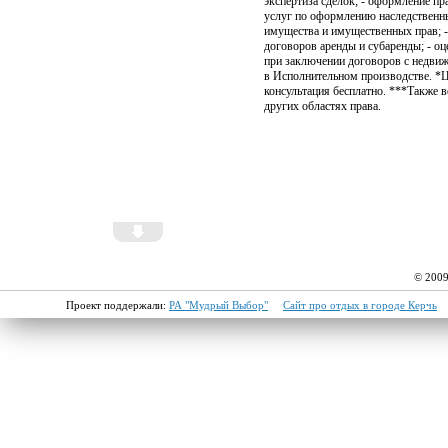
экспертиза сделок; - оформление пр
услуг по оформлению наследственны
имущества и имущественных прав; 
договоров аренды и субаренды; - о
при заключении договоров с недвиж
в Исполнительном производстве. *Ц
консультация бесплатно. ***Также 
других областях права.
© 2009
Проект поддержали:
РА "Мудрый Выбор"
Сайт про отдых в городе Керчь