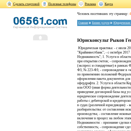
Сделать стартовой
Полезные телефоны
Реклама
Карта
Человек посетивших эту страницу:
4
Главная
Бизнес услуги
Юридические 
Юрисконсульт Рыков Ге
Юридическая практика: - с июля 201
"Крайинвестбанк"; - с октября 2017
Недвижимость"; 1. Услуги в области
при открытии счетов; - сопровожде
(экспресс и стандартные) в рамках
ФЗ, № 223-ФЗ; - сопровождение в «
по применению положений Федераль
оформлении пакета документов для
офердрафта. 2. Услуги в области Ко
или ООО (иная форма деятельности)
приведение договорной базы под ус
юридическое сопровождение деятель
работы с дебиторской и кредиторско
в судах (различной юрисдикции): -
разбирательства: от составления ис
производства; - составление исковых
включение в процесс на любом этапе
Недвижимости: - признание сделки н
собственность; - сопровождение сде