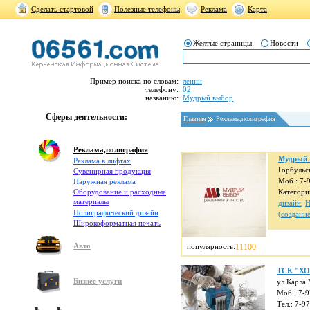
Сделать стартовой
Полезные телефоны
Реклама
Карта
Желтые страницы
Новости
Пример поиска по словам:
ленин
телефону:
02
названию:
Мудрый выбор
Сферы деятельности:
Главная
Реклама,полиграфия
Реклама,полиграфия
Мудрый
Реклама в лифтах
Горбульс
Cувенирная продукция
Моб.: 7-
Наружная реклама
Оборудование и расходные
Категори
материалы
дизайн
,
Н
Полиграфический дизайн
(создание
Широкоформатная печать
Авто
популярность:
11100
ТСК "Х
Бизнес услуги
ул.Карла 
Моб.: 7-
Тел.: 7-9