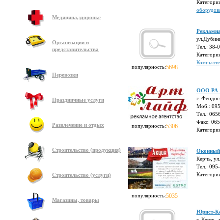
Категори
оборудов
Медицина,здоровье
Рекламна
ул.Дубин
Организации и
Тел.: 38-
представительства
Категори
Компьюте
популярность:
5698
Перевозки
ООО РА 
г. Феодос
Праздничные услуги
Моб.: 09
Тел.: 06
Факс: 06
Развлечение и отдых
популярность:
5306
Категори
Строительство (продукция)
Оконный
Керчь, ул
Тел.: 095
Категори
Строительство (услуги)
популярность:
5035
Магазины, товары
Юрист-К
г. Керчь,