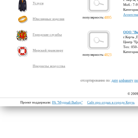
Услуги
Моб.: 7-
Категори
Агентств
популярность:
4895
Ювелирные изделия
ООО "Bus
Городские службы
г.Керчь ,
Центр "Гр
Тел.: 050
Морской транспорт
Категори
популярность:
4823
Предметы искусства
отсортированно по:
дате
алфавиту
по
© 2009
Проект поддержали:
РА "Мудрый Выбор"
Сайт про отдых в городе Керчь