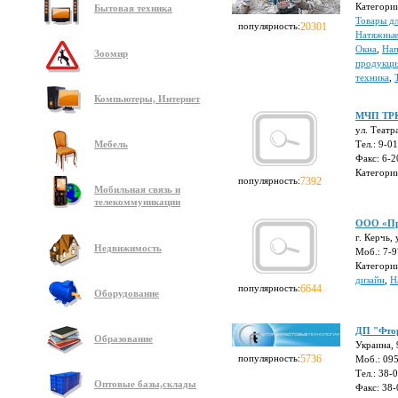
Категори
Бытовая техника
Товары д
популярность:
20301
Натяжные
Окна
,
Нап
Зоомир
продукци
техника
,
Компьютеры, Интернет
МЧП ТРК
ул. Театра
Мебель
Тел.: 9-0
Факс: 6-2
Категори
популярность:
7392
Мобильная связь и
телекоммуникации
ООО «П
г. Керчь,
Недвижимость
Моб.: 7-
Категори
дизайн
,
Н
популярность:
6644
Оборудование
ДП "Фтор
Образование
Украина, 
популярность:
5736
Моб.: 095
Тел.: 38-
Оптовые базы,склады
Факс: 38