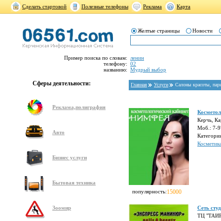
Сделать стартовой
Полезные телефоны
Реклама
Карта
Желтые страницы
Новости
Пример поиска по словам:
ленин
телефону:
02
названию:
Мудрый выбор
Сферы деятельности:
Главная
Услуги
Салоны красоты, пар
Реклама,полиграфия
Косметол
Керчь, Ка
Моб.: 7-
Авто
Категори
Косметик
Бизнес услуги
Бытовая техника
популярность:
15000
Зоомир
Сеть сту
ТЦ "ТАИР"