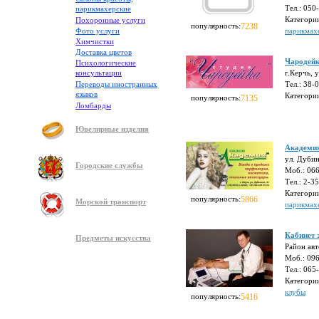
Тел.: 050
парикмахерские
Категори
Похоронные услуги
популярность:
7238
Фото услуги
парикмах
Химчистки
Доставка цветов
Чародей
Психологические
консультации
г.Керчь, 
Переводы иностранных
Тел.: 38-
языков
Категори
популярность:
7135
Ломбарды
Ювелирные изделия
Академи
ул. Дубин
Городские службы
Моб.: 06
Тел.: 2-3
Категори
популярность:
5866
Морской транспорт
парикмах
Кабинет 
Предметы искусства
Район авт
Моб.: 096
Тел.: 065
Категори
клубы
популярность:
5416