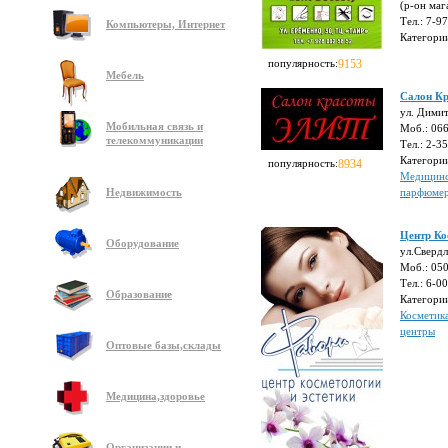
(р-он маг
Тел.: 7-9
Компьютеры, Интернет
Категори
популярность:
9153
Мебель
Салон Кр
ул. Дими
Мобильная связь и
Моб.: 06
телекоммуникации
Тел.: 2-3
Категори
популярность:
8934
Медицинс
Недвижимость
парфюме
Центр Ко
Оборудование
ул.Свердл
Моб.: 05
Тел.: 6-0
Образование
Категори
Косметик
центры
Оптовые базы,склады
Медицина,здоровье
Организации и