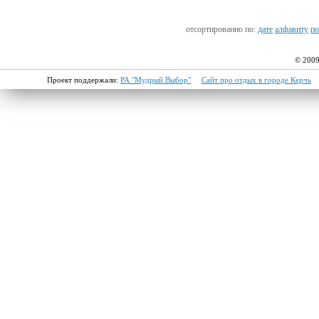
отсортированно по:
дате
алфавиту
по
© 2009
Проект поддержали:
РА "Мудрый Выбор"
Сайт про отдых в городе Керчь