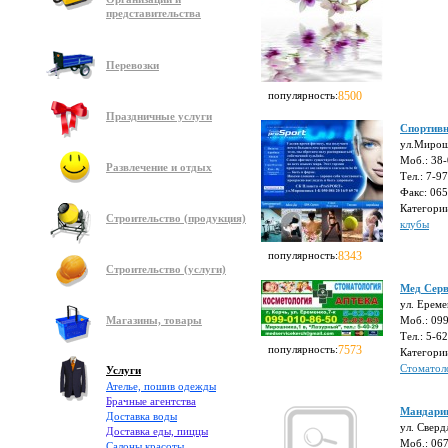
представительства
Перевозки
популярность:
8500
Праздничные услуги
Спортив
ул.Мирош
Моб.: 38
Развлечение и отдых
Тел.: 7-9
Факс: 06
Категори
Строительство (продукция)
клубы
популярность:
8343
Строительство (услуги)
Мед Серв
ул. Ереме
Магазины, товары
Моб.: 09
Тел.: 5-6
популярность:
7573
Категори
Стоматол
Услуги
Ателье, пошив одежды
Брачные агентства
Мандари
Доставка воды
ул. Сверд
Доставка еды, пиццы
Моб.: 067
Салоны красоты,