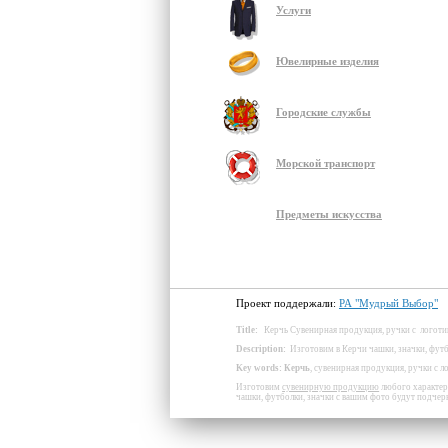
Услуги
Ювелирные изделия
Городские службы
Морской транспорт
Предметы искусства
Проект поддержали:
РА "Мудрый Выбор"
Title
:
Керчь Сувенирная продукция, ручки с
логоти
Description
:
Изготовим в Керчи чашки, значки, фут
Key
words
:
Керчь
, сувенирная продукция, ручки с л
Изготовим
сувенирную продукцию
любого характер
чашки, футболки, значки с вашим фото будут подчер