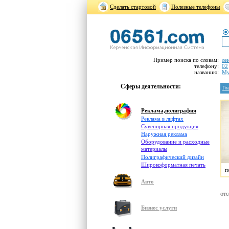
Сделать стартовой
Полезные телефоны
Пример поиска по словам:
ле
телефону:
02
названию:
Му
Сферы деятельности:
Гл
Реклама,полиграфия
Реклама в лифтах
Cувенирная продукция
Наружная реклама
Оборудование и расходные
материалы
Полиграфический дизайн
Широкоформатная печать
п
Авто
отс
Бизнес услуги