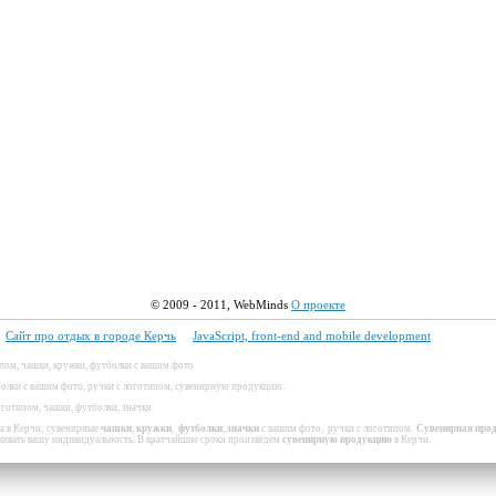
© 2009 - 2011,
WebMinds
О проекте
Сайт про отдых в городе Керчь
JavaScript, front-end and mobile development
пом, чашки, кружки, футболки с вашим фото
болки с вашим фото, ручки с логотипом, сувенирную продукцию.
оготипом, чашки, футболки, значки
а в Керчи, сувенирные
чашки
,
кружки
,
футболки
,
значки
с вашим фото,
ручки с логотипом.
Сувенирная про
кивать вашу индивидуальность. В кратчайшие сроки произведем
сувенирную продукцию
в Керчи.