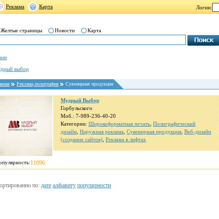
Реклама
Карта
Логин:
Желтые страницы
Новости
Карта
нин
дрый выбор
авная
Реклама,полиграфия
Cувенирная продукция
Мудрый Выбор
Горбульского
Моб.: 7-989-236-40-20
Категории:
Широкоформатная печать
,
Полиграфический
дизайн
,
Наружная реклама
,
Cувенирная продукция
,
Веб-дизайн
(создание сайтов)
,
Реклама в лифтах
опулярность:
11096
ортированно по:
дате
алфавиту
популярности