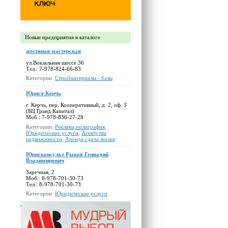
Новые предприятия в каталоге
жестяная мастерская
ул.Вокзальная шоссе 36
Тел.: 7-978-824-66-83
Категории:
Стройматериалы - базы
Юрист-Керчь
г. Керчь, пер. Кооперативный, д. 2, оф. 3
(БЦ Гранд Капитал)
Моб.: 7-978-836-27-28
Категории:
Реклама,полиграфия
,
Юридические услуги
,
Агентства
недвижимости
,
Аренда,сдача жилья
Юрисконсульт Рыков Геннадий
Владимирович
Заречная, 2
Моб.: 8-978-701-30-73
Тел.: 8-978-701-30-73
Категории:
Юридические услуги