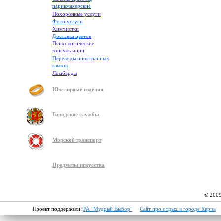
парикмахерские
Похоронные услуги
Фото услуги
Химчистки
Доставка цветов
Психологические
консультации
Переводы иностранных
языков
Ломбарды
Ювелирные изделия
Городские службы
Морской транспорт
Предметы искусства
© 2009
Проект поддержали:
РА "Мудрый Выбор"
Сайт про отдых в городе Керчь