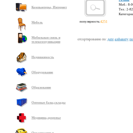
Моб.: 8-
Компьютеры, Интернет
Тел.: 2-8
Категори
популярность:
4251
Мебель
Мобильная связь и
отсортированно по:
дате
алфавиту
по
телекоммуникации
Недвижимость
Оборудование
Образование
Оптовые базы,склады
Медицина,здоровье
Организации и