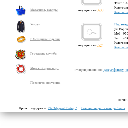
Факс: 5-4
Категори
Магазины, товары
популярность:
6638
Компьюте
Услуги
Пирамид
ул. Воро
Моб.: 05
Тел.: 6-3
Ювелирные изделия
Категори
популярность:
6524
Компьюте
Городские службы
Морской транспорт
отсортированно по:
дате
алфавиту
по
Предметы искусства
© 2009
Проект поддержали:
РА "Мудрый Выбор"
Сайт про отдых в городе Керчь