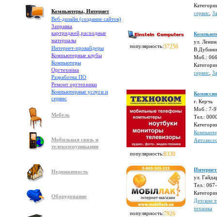
Категори
Компьютеры, Интернет
сервис
,
З
Веб-дизайн (создание сайтов)
Заправка
картриджей,расходные
Компьюте
материалы
ул. Ленин
популярность:
37256
Интернет-провайдеры
В.Дубини
Компьютерные клубы
Моб.: 06
Компьютеры
Категори
Оргтехника
сервис
,
З
Разработка ПО
Ремонт оргтехники
Компьютерные услуги и
Комиссио
сервис
г. Керчь
Моб.: 7-
Мебель
Тел.: 00
Категори
Компьют
Мобильная связь и
Автоаксе
телекоммуникации
популярность:
8330
Интерне
Недвижимость
ул. Гайда
Тел.: 067
Категори
Оборудование
Детские 
техника
популярность:
7926