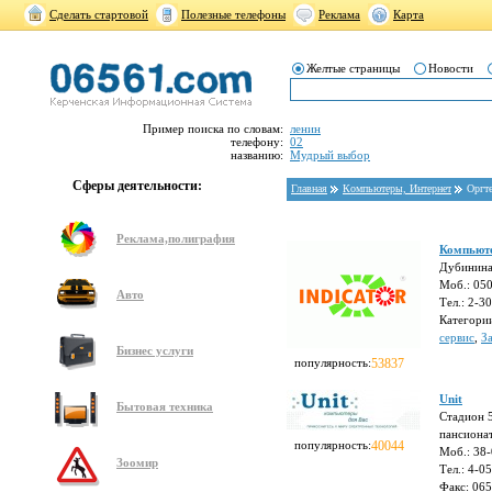
Сделать стартовой
Полезные телефоны
Реклама
Карта
Желтые страницы
Новости
Пример поиска по словам:
ленин
телефону:
02
названию:
Мудрый выбор
Сферы деятельности:
Главная
Компьютеры, Интернет
Оргт
Реклама,полиграфия
Компьюте
Дубинина
Моб.: 05
Авто
Тел.: 2-3
Категори
сервис
,
З
Бизнес услуги
популярность:
53837
Unit
Бытовая техника
Стадион 5
пансионат
популярность:
40044
Моб.: 38
Зоомир
Тел.: 4-0
Факс: 06