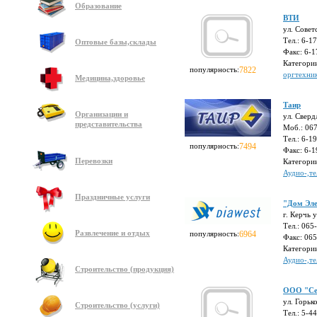
Образование
ВТИ
ул. Совет
Тел.: 6-1
Оптовые базы,склады
Факс: 6-1
Категори
популярность:
7822
оргтехни
Медицина,здоровье
Таир
Организации и
ул. Сверд
представительства
Моб.: 06
Тел.: 6-1
популярность:
7494
Факс: 6-1
Перевозки
Категори
Аудио-,те
Праздничные услуги
"Дом Эле
г. Керчь 
Тел.: 065
Развлечение и отдых
популярность:
6964
Факс: 06
Категори
Аудио-,те
Строительство (продукция)
ООО "Сел
ул. Горьк
Строительство (услуги)
Тел.: 5-4