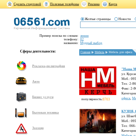
Сделать стартовой
Полезные телефоны
Реклама
Карта
Желтые страницы
Новости
Пример поиска по словам:
ленин
телефону:
02
названию:
Мудрый выбор
Сферы деятельности:
Главная
Мебель
Мебель для офиса
Реклама,полиграфия
"Наша М
ул. Курса
Моб.: 095
Авто
Тел.: 2-8
Факс: 2-8
Категори
Бизнес услуги
офиса
,
Ме
популярность:
8703
КУЗНЯ, 
Бытовая техника
ул. Шлагб
Моб.: 09
Тел.: 066
Зоомир
Категори
Мебель д