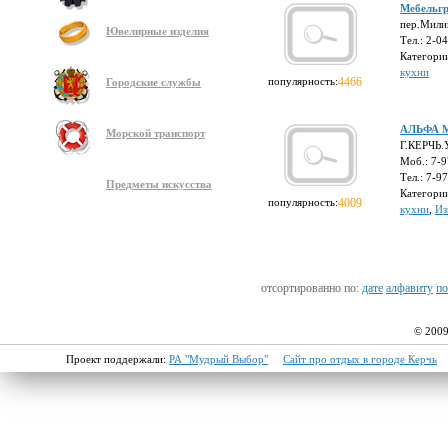
Мебельг
пер.Мили
Ювелирные изделия
Тел.: 2-0
Категори
кухни
популярность:
4466
Городские службы
АЛЬФА 
Морской транспорт
Г.КЕРЧЬ.
Моб.: 7-
Тел.: 7-9
Предметы искусства
Категори
популярность:
4009
кухни
,
Из
отсортированно по:
дате
алфавиту
по
© 2009
Проект поддержали:
РА "Мудрый Выбор"
Сайт про отдых в городе Керчь