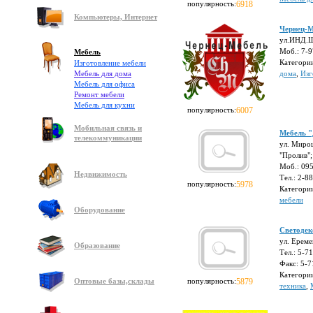
популярность:
6918
Компьютеры, Интернет
Чернец-М
ул.ИНД.Ш
Моб.: 7-
Мебель
Категори
Изготовление мебели
Мебель для дома
дома
,
Изг
Мебель для офиса
Ремонт мебели
Мебель для кухни
популярность:
6007
Мобильная связь и
Мебель 
телекоммуникации
ул. Мирош
"Пролив";
Моб.: 09
Недвижимость
Тел.: 2-8
популярность:
5978
Категори
мебели
Оборудование
Светодек
ул. Ереме
Образование
Тел.: 5-7
Факс: 5-7
Категори
Оптовые базы,склады
популярность:
5879
техника
,