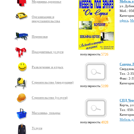
Мебель о
Медицина,здоровье
ул. Дубин
Моб.: 05
Категори
Организации и
офиса
,
Ме
представительства
Перевозки
Праздничные услуги
популярность:
5726
Сандра 
Развлечение и отдых
Свердлов
Тел.: 2-3
Факс: 2-3
Строительство (продукция)
Категори
популярность:
5199
Строительство (услуги)
СПД Чер
Керчь, ул
Тел.: 050
Магазины, товары
Категори
Мебель д
популярность:
4928
Услуги