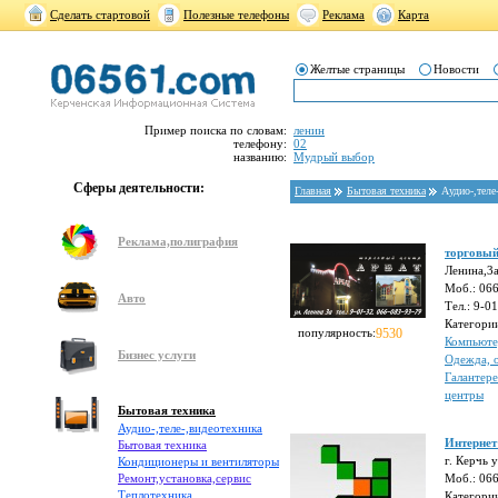
Сделать стартовой
Полезные телефоны
Реклама
Карта
Желтые страницы
Новости
Пример поиска по словам:
ленин
телефону:
02
названию:
Мудрый выбор
Сферы деятельности:
Главная
Бытовая техника
Аудио-,теле
Реклама,полиграфия
торговый
Ленина,3
Моб.: 06
Авто
Тел.: 9-0
Категори
популярность:
9530
Компьют
Бизнес услуги
Одежда, 
Галантере
центры
Бытовая техника
Аудио-,теле-,видеотехника
Интернет
Бытовая техника
г. Керчь 
Кондиционеры и вентиляторы
Ремонт,установка,сервис
Моб.: 066
Теплотехника
Категори