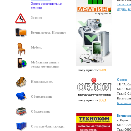
Электроосветительная
Теплотех
техника
Аудио-,те
Зоомир
Компьютеры, Интернет
Мебель
Мобильная связь и
телекоммуникации
популярность:
8709
Орион
Недвижимость
ТЦ "Арбат
Моб.: 8-0
Тел.: 9-0
Оборудование
Категори
популярность:
8363
Компьюте
Образование
Комиссио
г. Керчь
Моб.: 7-
Оптовые базы,склады
Тел.: 00