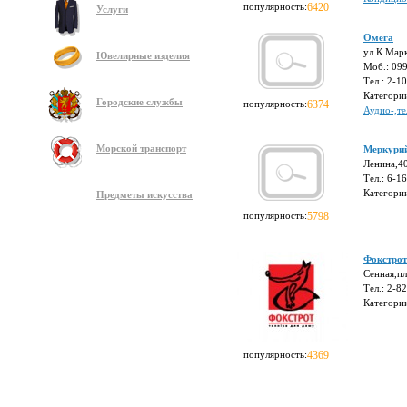
популярность:
6420
Услуги
Омега
ул.К.Мар
Ювелирные изделия
Моб.: 09
Тел.: 2-1
Категори
Городские службы
популярность:
6374
Аудио-,те
Морской транспорт
Меркури
Ленина,4
Тел.: 6-1
Категори
Предметы искусства
популярность:
5798
Фокстрот
Сенная,пл
Тел.: 2-8
Категори
популярность:
4369