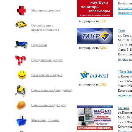
Категори
Компьют
Медицина,здоровье
Автоаксе
популярность:
8331
Организации и
представительства
Таир
ул. Сверд
Моб.: 06
Перевозки
Тел.: 6-1
популярность:
7494
Факс: 6-1
Категори
Аудио-,те
Праздничные услуги
"Дом Эле
Развлечение и отдых
г. Керчь 
Тел.: 065
популярность:
6964
Факс: 06
Строительство (продукция)
Категори
Аудио-,те
Строительство (услуги)
Магнит
ул.Пролет
Моб.: 09
Магазины, товары
Тел.: 095
Категори
Кондицио