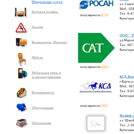
Юридические услуги
ул. Совет
Моб.: 05
Бытовая техника
Тел.: 6-4
популярность:
6259
Категори
Зоомир
ООО " Т
ул.Мирош
Компьютеры, Интернет
Тел.: 067
Категори
Мебель
популярность:
6064
Мобильная связь и
КСД-Кер
телекоммуникации
г.Керчь,у
Моб.: 067
Тел.: 9-0
Недвижимость
Категори
популярность:
5897
Оборудование
Ночной э
ул. Шлагб
Образование
Тел.: 2-1
Категори