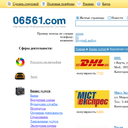
Сделать стартовой
Полезные телефоны
Реклама
Карта
Желтые страницы
Новости
Пример поиска по словам:
ленин
телефону:
02
названию:
Мудрый выбор
Сферы деятельности:
Главная
Бизнес услуги
Курьерские с
DHL
Реклама,полиграфия
г.Керчь, 
Моб.: 09
Категори
популярность:
7332
Авто
Бизнес услуги
Мист-Экс
Банки
ул. Миро
Кредитные союзы
Тел.: 5-4
Курьерские службы
Категори
Нотариусы
популярность:
6404
Охранная деятельность
Страхование
Таможенные услуги
Экспертная оценка
Росан