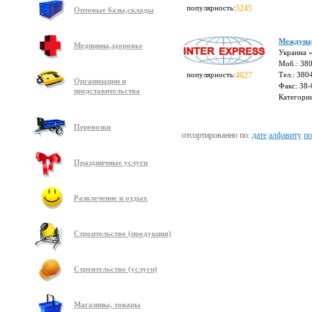
популярность:
5245
Оптовые базы,склады
Междуна
Медицина,здоровье
Украина »
Моб.: 38
популярность:
4027
Тел.: 38
Организации и
Факс: 38
представительства
Категори
Перевозки
отсортированно по:
дате
алфавиту
по
Праздничные услуги
Развлечение и отдых
Строительство (продукция)
Строительство (услуги)
Магазины, товары