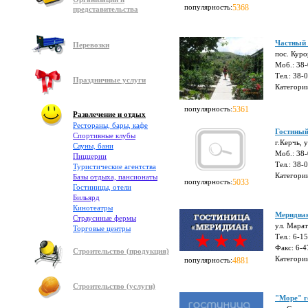
популярность:
5368
представительства
Частный 
Перевозки
пос. Кур
Моб.: 38
Тел.: 38-
Праздничные услуги
Категори
популярность:
5361
Развлечение и отдых
Рестораны, бары, кафе
Гостиный
Спортивные клубы
г.Керчь, 
Сауны, бани
Моб.: 38
Пиццерии
Тел.: 38-
Туристические агентства
Категори
Базы отдыха, пансионаты
популярность:
5033
Гостиницы, отели
Бильярд
Кинотеатры
Меридиа
Страусиные фермы
ул. Марат
Торговые центры
Тел.: 6-1
Факс: 6-4
Строительство (продукция)
Категори
популярность:
4881
Строительство (услуги)
"Море" г