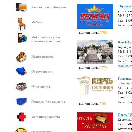
"Вулкан"
Компьютеры, Интернет
ул. Совет
Моб.: 05
Тел.: 2-0
Мебель
Категори
популярность:
6590
Мобильная связь и
телекоммуникации
Kerch Ap
Керчь ул 
Моб.: 8-
Тел.: 8-0
Недвижимость
Категори
Аренда,с
популярность:
5579
Оборудование
Гостиниц
г. Керчь 
Образование
Моб.: 09
Тел.: 6-0
Факс: 2-2
Оптовые базы,склады
Категори
популярность:
5484
Отель "
Медицина,здоровье
Еременко,
Тел.: 050
Категори
Организации и