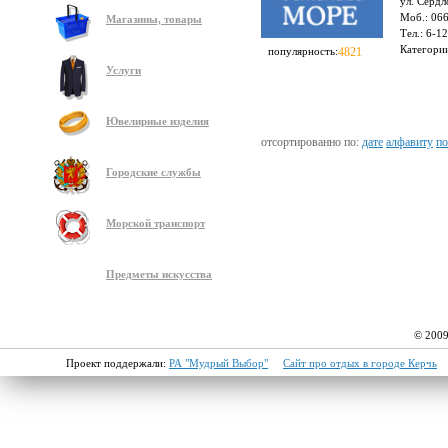
ул. Сердл
Моб.: 06
Магазины, товары
Тел.: 6-1
Категори
популярность:
4821
Услуги
Ювелирные изделия
отсортированно по:
дате
алфавиту
по
Городские службы
Морской транспорт
Предметы искусства
© 2009
Проект поддержали:
РА "Мудрый Выбор"
Сайт про отдых в городе Керчь