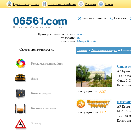
Сделать стартовой
Полезные телефоны
Реклама
Карта
Желтые страницы
Новости
Пример поиска по словам:
ленин
телефону:
02
названию:
Мудрый выбор
Сферы деятельности:
Главная
Развлечение и отдых
Гостини
Реклама,полиграфия
Санатори
АР Крым, 
Тел.: 6-6
Авто
Факс: 6-6
Категори
популярность:
9037
Бизнес услуги
Пансиона
АР Крым, 
Бытовая техника
Моб.: 38
популярность:
8062
Тел.: 38-
Категори
Зоомир