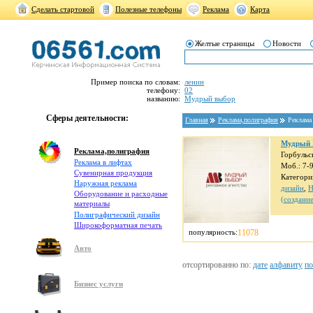
Сделать стартовой
Полезные телефоны
Реклама
Карта
Желтые страницы
Новости
Пример поиска по словам:
ленин
телефону:
02
названию:
Мудрый выбор
Сферы деятельности:
Главная
Реклама,полиграфия
Реклама
Мудрый
Реклама,полиграфия
Горбульс
Реклама в лифтах
Моб.: 7-
Cувенирная продукция
Категори
Наружная реклама
дизайн
,
Н
Оборудование и расходные
(создание
материалы
Полиграфический дизайн
Широкоформатная печать
популярность:
11078
Авто
отсортированно по:
дате
алфавиту
по
Бизнес услуги