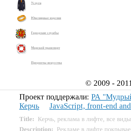
Услуги
Ювелирные изделия
Городские службы
Морской транспорт
Предметы искусства
© 2009 - 201
Проект поддержали:
РА "Мудры
Керчь
JavaScript, front-end a
Title
:
Керчь, реклама в лифте, все вид
Description
:
Рекламе в лифте покрывае