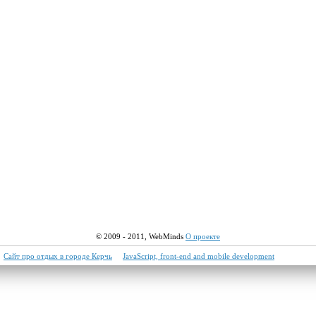
© 2009 - 2011,
WebMinds
О проекте
Сайт про отдых в городе Керчь
JavaScript, front-end and mobile development