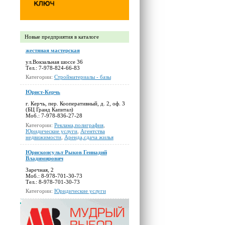
Новые предприятия в каталоге
жестяная мастерская
ул.Вокзальная шоссе 36
Тел.: 7-978-824-66-83
Категории:
Стройматериалы - базы
Юрист-Керчь
г. Керчь, пер. Кооперативный, д. 2, оф. 3
(БЦ Гранд Капитал)
Моб.: 7-978-836-27-28
Категории:
Реклама,полиграфия
,
Юридические услуги
,
Агентства
недвижимости
,
Аренда,сдача жилья
Юрисконсульт Рыков Геннадий
Владимирович
Заречная, 2
Моб.: 8-978-701-30-73
Тел.: 8-978-701-30-73
Категории:
Юридические услуги