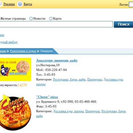
Реклама
Карта
Логин:
Желтые страницы
Новости
Карта
нин
дрый выбор
авная
Развлечение и отдых
Пиццерии
Акватория, пиццерия, кафе
ул.Нестерова,10
Моб.: 050-220-47-94
Тел.: 3-45-93
Категории:
Рестораны, бары, кафе
,
Пиццерии
,
Доставка еды,
пиццы
опулярность:
14279
"Cheese" pizza
ул. Буденного 9; т.92-990; 05-05-460-460.
Факс: 3-45-93
Категории:
Доставка еды, пиццы
,
Пиццерии
,
Рестораны, бары,
кафе