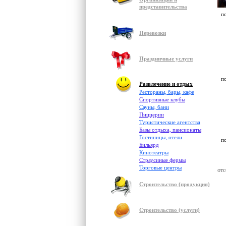
представительства
п
Перевозки
Праздничные услуги
п
Развлечение и отдых
Рестораны, бары, кафе
Спортивные клубы
Сауны, бани
Пиццерии
Туристические агентства
Базы отдыха, пансионаты
Гостиницы, отели
п
Бильярд
Кинотеатры
Страусиные фермы
Торговые центры
отс
Строительство (продукция)
Строительство (услуги)