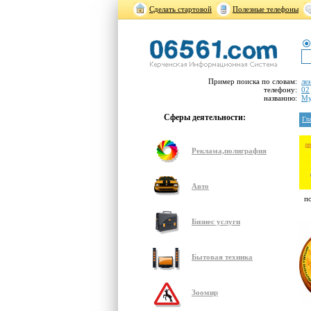
Сделать стартовой
Полезные телефоны
Пример поиска по словам:
ле
телефону:
02
названию:
Му
Сферы деятельности:
Гл
Реклама,полиграфия
Авто
п
Бизнес услуги
Бытовая техника
Зоомир