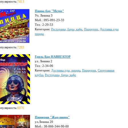
опулярность:
7413
Пицца-бар "Метро"
Ул. Ленина 3
Моб.: 095-091-23-33
Тел.: 2-20-53
Категории:
Рестораны, бары, кафе
,
Пиццерии
,
Доставка еды,
пиццы
опулярность:
7283
Гриль-Бар НАВИГАТОР
ул. Ленина 2
Тел.: 2-34-06
Категории:
Доставка еды, пиццы
,
Пиццерии
,
Спортивные
клубы
,
Рестораны, бары, кафе
опулярность:
6076
Пиццерия "Жар-пицца"
ул.Ленина 20
Моб.: 38-066-344-90-00