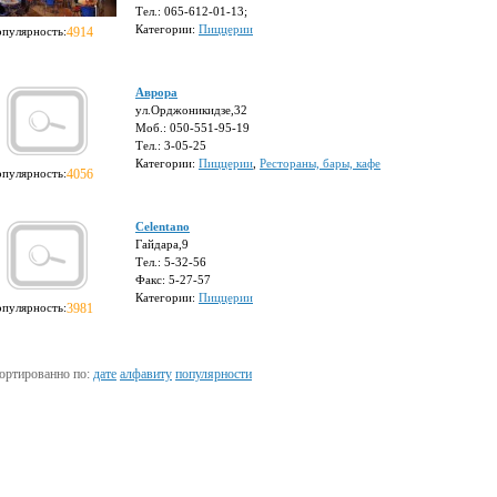
Тел.: 065-612-01-13;
Категории:
Пиццерии
опулярность:
4914
Аврора
ул.Орджоникидзе,32
Моб.: 050-551-95-19
Тел.: 3-05-25
Категории:
Пиццерии
,
Рестораны, бары, кафе
опулярность:
4056
Сelentano
Гайдара,9
Тел.: 5-32-56
Факс: 5-27-57
Категории:
Пиццерии
опулярность:
3981
ортированно по:
дате
алфавиту
популярности