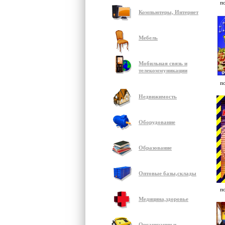
п
Компьютеры, Интернет
Мебель
Мобильная связь и
телекоммуникации
п
Недвижимость
Оборудование
Образование
Оптовые базы,склады
п
Медицина,здоровье
Организации и