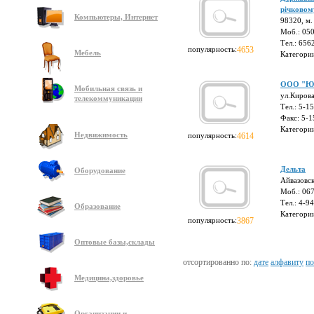
річковом
Компьютеры, Интернет
98320, м.
Моб.: 05
Тел.: 656
популярность:
4653
Мебель
Категори
ООО "Юж
Мобильная связь и
ул.Кирова
телекоммуникации
Тел.: 5-1
Факс: 5-1
Категори
Недвижимость
популярность:
4614
Дельта
Оборудование
Айвазовск
Моб.: 06
Тел.: 4-9
Образование
Категори
популярность:
3867
Оптовые базы,склады
отсортированно по:
дате
алфавиту
по
Медицина,здоровье
Организации и