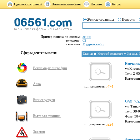
Сделать стартовой
Полезные телефоны
Реклама
Карта
Желтые страницы
Новости
Пример поиска по словам:
ленин
телефону:
02
названию:
Мудрый выбор
Сферы деятельности:
Главная
Морской транспорт
Заводы. 
Керченск
Реклама,полиграфия
ул.Кирова
Тел.: 2-0
Категори
Авто
популярность:
5474
Бизнес услуги
ОАО "Суд
ул. Танки
Тел.: 38-
Бытовая техника
Факс: 38-
Категори
популярность:
5224
Зоомир
Державна