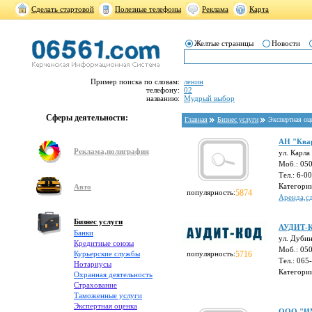
Сделать стартовой
Полезные телефоны
Реклама
Карта
Желтые страницы
Новости
Пример поиска по словам:
ленин
телефону:
02
названию:
Мудрый выбор
Сферы деятельности:
Главная
Бизнес услуги
Экспертная оц
АН "Ква
Реклама,полиграфия
ул. Карла
Моб.: 05
Тел.: 6-0
Категори
Авто
популярность:
5874
Аренда,с
Бизнес услуги
АУДИТ-
Банки
ул. Дубин
Кредитные союзы
Моб.: 05
Курьерские службы
популярность:
5716
Тел.: 065
Нотариусы
Категори
Охранная деятельность
Страхование
Таможенные услуги
Экспертная оценка
ООО "ИМ