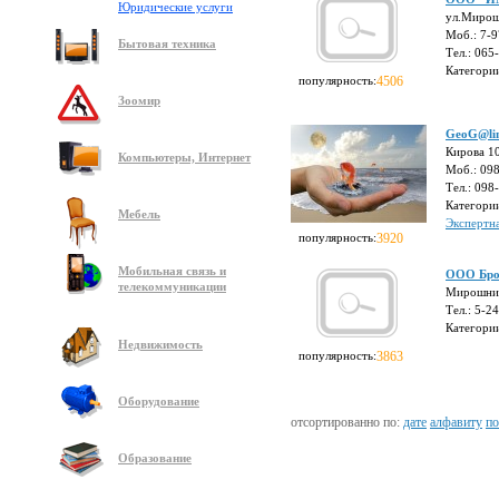
Юридические услуги
ул.Мирош
Моб.: 7-
Бытовая техника
Тел.: 065
Категори
популярность:
4506
Зоомир
GeoG@lin
Кирова 1
Компьютеры, Интернет
Моб.: 09
Тел.: 098
Категори
Мебель
Экспертн
популярность:
3920
Мобильная связь и
ООО Бро
телекоммуникации
Мирошник
Тел.: 5-2
Категори
Недвижимость
популярность:
3863
Оборудование
отсортированно по:
дате
алфавиту
по
Образование