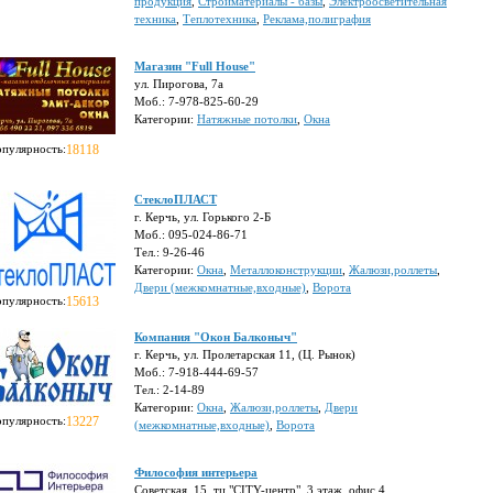
продукция
,
Стройматериалы - базы
,
Электроосветительная
техника
,
Теплотехника
,
Реклама,полиграфия
Магазин "Full House"
ул. Пирогова, 7а
Моб.: 7-978-825-60-29
Категории:
Натяжные потолки
,
Окна
опулярность:
18118
СтеклоПЛАСТ
г. Керчь, ул. Горького 2-Б
Моб.: 095-024-86-71
Тел.: 9-26-46
Категории:
Окна
,
Металлоконструкции
,
Жалюзи,роллеты
,
Двери (межкомнатные,входные)
,
Ворота
опулярность:
15613
Компания "Окон Балконыч"
г. Керчь, ул. Пролетарская 11, (Ц. Рынок)
Моб.: 7-918-444-69-57
Тел.: 2-14-89
Категории:
Окна
,
Жалюзи,роллеты
,
Двери
опулярность:
13227
(межкомнатные,входные)
,
Ворота
Философия интерьера
Советская, 15, тц "CITY-центр", 3 этаж, офис 4