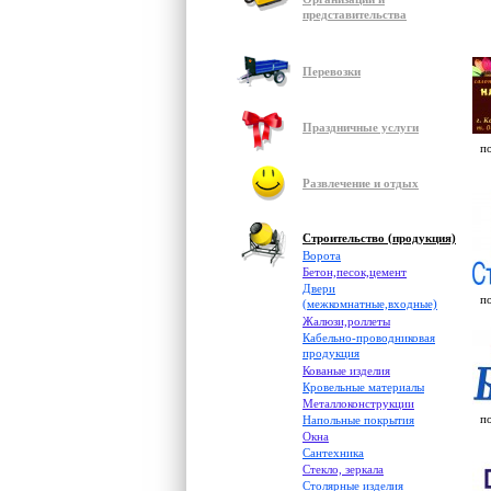
представительства
Перевозки
Праздничные услуги
п
Развлечение и отдых
Строительство (продукция)
Ворота
Бетон,песок,цемент
Двери
п
(межкомнатные,входные)
Жалюзи,роллеты
Кабельно-проводниковая
продукция
Кованые изделия
Кровельные материалы
Металлоконструкции
п
Напольные покрытия
Окна
Сантехника
Стекло, зеркала
Столярные изделия