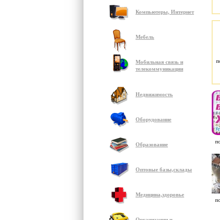
Компьютеры, Интернет
Мебель
п
Мобильная связь и
телекоммуникации
Недвижимость
Оборудование
п
Образование
Оптовые базы,склады
Медицина,здоровье
п
Организации и