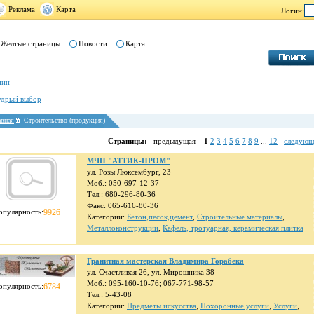
Реклама
Карта
Логин:
Желтые страницы
Новости
Карта
нин
дрый выбор
авная
Строительство (продукция)
Страницы:
предыдущая
1
2
3
4
5
6
7
8
9
...
12
следующ
МЧП "АТТИК-ПРОМ"
ул. Розы Люксембург, 23
Моб.: 050-697-12-37
Тел.: 680-296-80-36
Факс: 065-616-80-36
опулярность:
9926
Категории:
Бетон,песок,цемент
,
Строительные материалы
,
Металлоконструкции
,
Кафель, тротуарная, керамическая плитка
Гранитная мастерская Владимира Горабека
ул. Счастливая 26, ул. Мирошника 38
Моб.: 095-160-10-76; 067-771-98-57
опулярность:
6784
Тел.: 5-43-08
Категории:
Предметы искусства
,
Похоронные услуги
,
Услуги
,