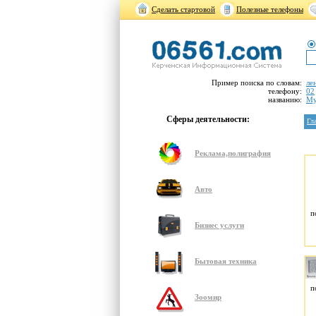
Сделать стартовой
Полезные телефоны
Пример поиска по словам:
ле
телефону:
02
названию:
Му
Сферы деятельности:
Гл
Реклама,полиграфия
Авто
п
Бизнес услуги
Бытовая техника
п
Зоомир