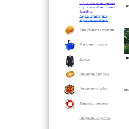
Строительные материалы
п
Строительный инструмент
Бассейны
Кафель, тротуарная,
керамическая плитка
Строительство (услуги)
Магазины, товары
п
Услуги
Ювелирные изделия
Городские службы
отс
Морской транспорт
Предметы искусства