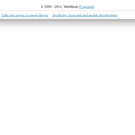
© 2009 - 2011,
WebMinds
О проекте
Сайт про отдых в городе Керчь
JavaScript, front-end and mobile development