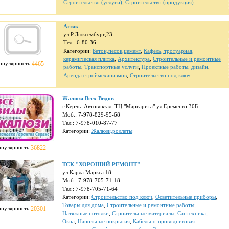
Строительство (услуги)
,
Строительство (продукция)
Аттик
ул.Р.Люксембург,23
Тел.: 6-80-36
Категории:
Бетон,песок,цемент
,
Кафель, тротуарная,
керамическая плитка
,
Архитектура
,
Строительные и ремонтные
опулярность:
4465
работы
,
Транспортные услуги
,
Проектные работы, дизайн
,
Аренда строймеханизмов
,
Строительство под ключ
Жалюзи Всех Видов
г.Керчь. Автовокзал. ТЦ "Маргарита" ул.Еременко 30Б
Моб.: 7-978-829-95-68
Тел.: 7-978-010-87-77
Категории:
Жалюзи,роллеты
опулярность:
36822
ТСК "ХОРОШИЙ РЕМОНТ"
ул.Карла Маркса 18
Моб.: 7-978-705-71-18
Тел.: 7-978-705-71-64
Категории:
Строительство под ключ
,
Осветительные приборы
,
Товары для дома
,
Строительные и ремонтные работы
,
опулярность:
20301
Натяжные потолки
,
Строительные материалы
,
Сантехника
,
Окна
,
Напольные покрытия
,
Кабельно-проводниковая