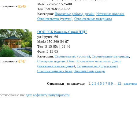
Моб.: 7-978-827-25-00
опулярность:
9546
Тел.: 7-978-835-62-68
Категории:
Проектные работы, дизайн
,
Натяжные потолки
,
Строительство (услуги)
,
Строительные материалы
ООО "СК Консоль-Строй ЛТД"
ул.Фрунзе, 66
Моб.: 050-360-54-67
Тел.: 5-15-85; 4-08-46
Факс: 5-15-85
Категории:
Строительство (услуги)
,
Строительные материалы
,
опулярность:
8747
Столярные изделия
,
Окна
,
Кровельные материалы
,
Двери
(межкомнатные,входные)
,
Строительство (продукция)
,
Стройматериалы - базы
,
Оптовые базы,склады
Страницы:
предыдущая
1
2
3
4
5
6
7
8
9
...
12
следующ
ортированно по:
дате
алфавиту
популярности