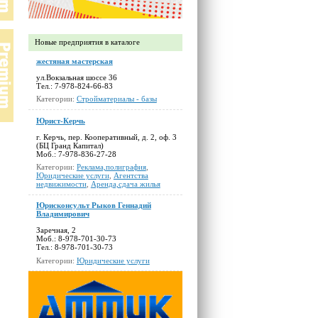
Новые предприятия в каталоге
жестяная мастерская
ул.Вокзальная шоссе 36
Тел.: 7-978-824-66-83
Категории:
Стройматериалы - базы
Юрист-Керчь
г. Керчь, пер. Кооперативный, д. 2, оф. 3
(БЦ Гранд Капитал)
Моб.: 7-978-836-27-28
Категории:
Реклама,полиграфия
,
Юридические услуги
,
Агентства
недвижимости
,
Аренда,сдача жилья
Юрисконсульт Рыков Геннадий
Владимирович
Заречная, 2
Моб.: 8-978-701-30-73
Тел.: 8-978-701-30-73
Категории:
Юридические услуги