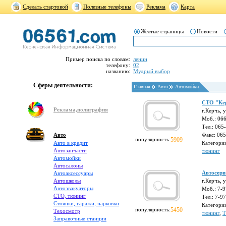
Сделать стартовой
Полезные телефоны
Реклама
Карта
Желтые страницы
Новости
Пример поиска по словам:
ленин
телефону:
02
названию:
Мудрый выбор
Сферы деятельности:
Главная
Авто
Автомойки
СТО "Ке
Реклама,полиграфия
г.Керчь, 
Моб.: 066
Тел.: 065
Авто
Факс: 06
популярность:
5909
Авто в кредит
Категори
Автозапчасти
тюнинг
Автомойки
Автосалоны
Автосер
Автоаксессуары
Автошколы
г.Керчь, 
Автоэвакуаторы
Моб.: 7-
СТО, тюнинг
Тел.: 7-9
Стоянки, гаражи, парковки
Категори
популярность:
5450
Техосмотр
тюнинг
,
Т
Заправочные станции