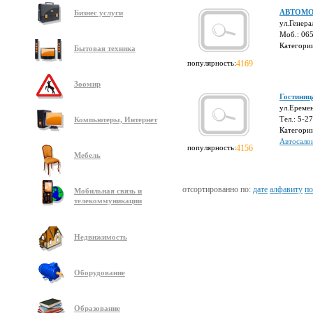
АВТОМ
Бизнес услуги
ул.Генера
Моб.: 06
Категори
Бытовая техника
популярность:
4169
Зоомир
Гостиниц
ул.Ереме
Тел.: 5-2
Компьютеры, Интернет
Категори
Автосало
популярность:
4156
Мебель
отсортированно по:
дате
алфавиту
по
Мобильная связь и
телекоммуникации
Недвижимость
Оборудование
Образование