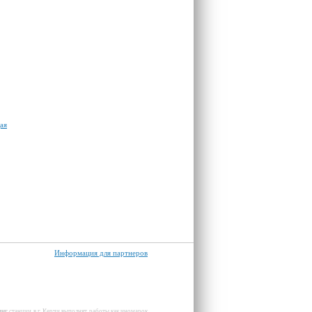
ая
Информация для партнеров
инг
станции в
г. Керчи
выполнят работы как иномарок