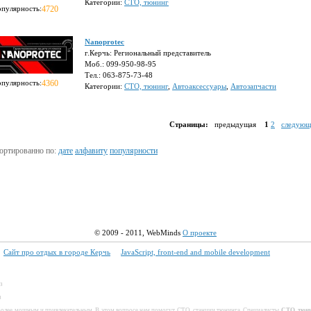
Категории:
СТО, тюнинг
опулярность:
4720
Nanoprotec
г.Керчь: Региональный представитель
Моб.: 099-950-98-95
Тел.: 063-875-73-48
опулярность:
4360
Категории:
СТО, тюнинг
,
Автоаксессуары
,
Автозапчасти
Страницы:
предыдущая
1
2
следующ
ортированно по:
дате
алфавиту
популярности
© 2009 - 2011,
WebMinds
О проекте
Сайт про отдых в городе Керчь
JavaScript, front-end and mobile development
аз
з
более мощным и привлекательным. В этом вопросе нам помогут
СТО
, станции
тюнинга.
Специалисты
СТО
,
тюн