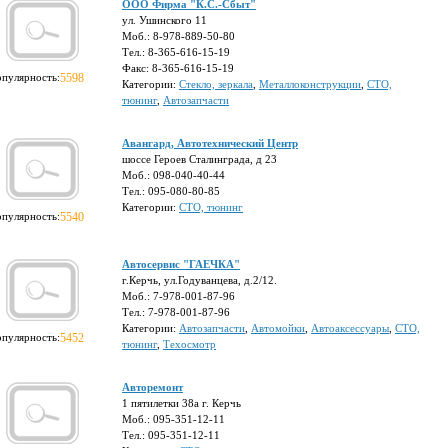
ООО Фирма "К.С.-Сбыт"
ул. Ушинского 11
Моб.: 8-978-889-50-80
Тел.: 8-365-616-15-19
Факс: 8-365-616-15-19
опулярность:
5598
Категории:
Стекло, зеркала
,
Металлоконструкции
,
СТО,
тюнинг
,
Автозапчасти
Авангард, Автотехнический Центр
шоссе Героев Сталинграда, д 23
Моб.: 098-040-40-44
Тел.: 095-080-80-85
Категории:
СТО, тюнинг
опулярность:
5540
Автосервис "ГАЕЧКА"
г.Керчь, ул.Годуванцева, д.2/12.
Моб.: 7-978-001-87-96
Тел.: 7-978-001-87-96
Категории:
Автозапчасти
,
Автомойки
,
Автоаксессуары
,
СТО,
опулярность:
5452
тюнинг
,
Техосмотр
Авторемонт
1 пятилетки 38а г. Керчь
Моб.: 095-351-12-11
Тел.: 095-351-12-11