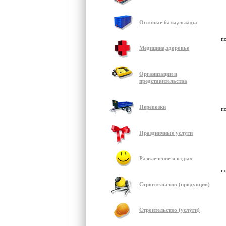
Оптовые базы,склады
п
Медицина,здоровье
Организации и
представительства
Перевозки
п
Праздничные услуги
Развлечение и отдых
п
Строительство (продукция)
Строительство (услуги)