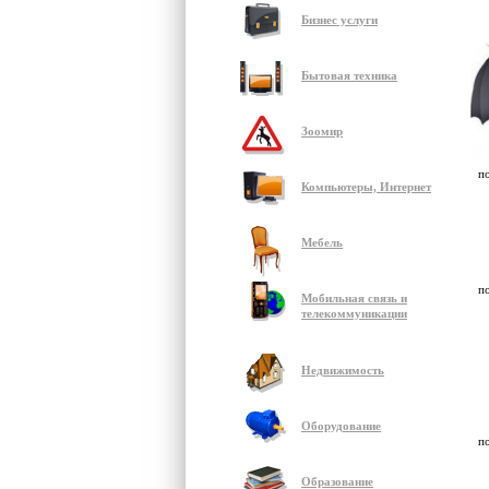
Бизнес услуги
Бытовая техника
Зоомир
п
Компьютеры, Интернет
Мебель
п
Мобильная связь и
телекоммуникации
Недвижимость
Оборудование
п
Образование