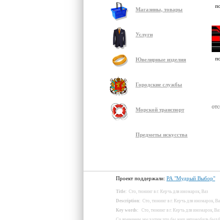
п
Магазины, товары
Услуги
п
Ювелирные изделия
Городские службы
отс
Морской транспорт
Предметы искусства
Проект поддержали:
РА "Мудрый Выбор"
Title
:
Сто, тюнинг в г. Керчь для иномарок, Ваз
Description
:
Сто, тюнинг в г. Керчь для иномарок, В
Key
words
:
Сто, тюнинг в г. Керчь для иномарок, Ва
Со временем мы хотим что бы наш автомобиль был 