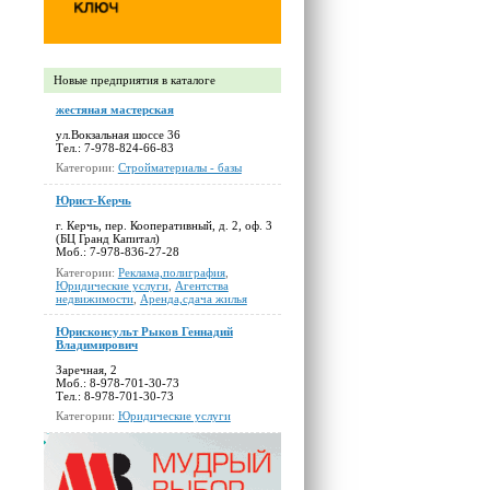
Новые предприятия в каталоге
жестяная мастерская
ул.Вокзальная шоссе 36
Тел.: 7-978-824-66-83
Категории:
Стройматериалы - базы
Юрист-Керчь
г. Керчь, пер. Кооперативный, д. 2, оф. 3
(БЦ Гранд Капитал)
Моб.: 7-978-836-27-28
Категории:
Реклама,полиграфия
,
Юридические услуги
,
Агентства
недвижимости
,
Аренда,сдача жилья
Юрисконсульт Рыков Геннадий
Владимирович
Заречная, 2
Моб.: 8-978-701-30-73
Тел.: 8-978-701-30-73
Категории:
Юридические услуги