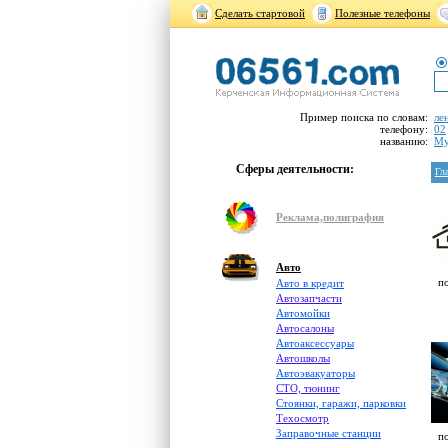
Сделать стартовой
Полезные телефоны
Пример поиска по словам:
ле
телефону:
02
названию:
Му
Сферы деятельности:
Гл
Реклама,полиграфия
Авто
п
Авто в кредит
Автозапчасти
Автомойки
Автосалоны
Автоаксессуары
Автошколы
Автоэвакуаторы
СТО, тюнинг
Стоянки, гаражи, парковки
Техосмотр
Заправочные станции
п