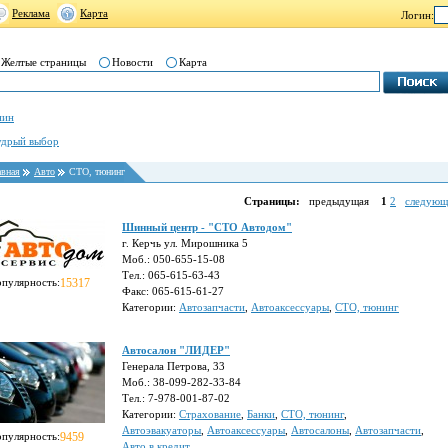
Реклама
Карта
Логин:
Желтые страницы
Новости
Карта
нин
дрый выбор
авная
Авто
СТО, тюнинг
Страницы:
предыдущая
1
2
следующ
Шинный центр - "СТО Автодом"
г. Керчь ул. Мирошника 5
Моб.: 050-655-15-08
Тел.: 065-615-63-43
опулярность:
15317
Факс: 065-615-61-27
Категории:
Автозапчасти
,
Автоаксессуары
,
СТО, тюнинг
Автосалон "ЛИДЕР"
Генерала Петрова, 33
Моб.: 38-099-282-33-84
Тел.: 7-978-001-87-02
Категории:
Страхование
,
Банки
,
СТО, тюнинг
,
Автоэвакуаторы
,
Автоаксессуары
,
Автосалоны
,
Автозапчасти
,
опулярность:
9459
Авто в кредит