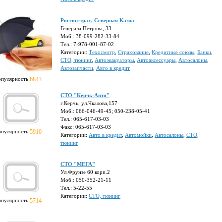
Росгосстрах, Северная Казна
Генерала Петрова, 33
Моб.: 38-099-282-33-84
Тел.: 7-978-001-87-02
Категории:
Техосмотр
,
Страхование
,
Кредитные союзы
,
Банки
,
СТО, тюнинг
,
Автоэвакуаторы
,
Автоаксессуары
,
Автосалоны
,
Автозапчасти
,
Авто в кредит
опулярность:
6843
СТО "Керчь-Авто"
г.Керчь, ул.Чкалова,157
Моб.: 066-046-49-45; 050-238-05-41
Тел.: 065-617-03-03
Факс: 065-617-03-03
опулярность:
5910
Категории:
Авто в кредит
,
Автомойки
,
Автосалоны
,
СТО,
тюнинг
СТО "МЕГА"
Ул.Фрунзе 60 корп.2
Моб.: 050-352-21-11
Тел.: 5-22-55
Категории:
СТО, тюнинг
опулярность:
5714