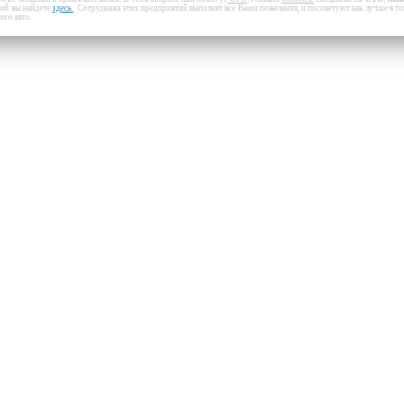
ий вы найдете
здесь
. Сотрудники этих предприятий выполнят все Ваши пожелания, и посоветуют как лучше в то
го авто.