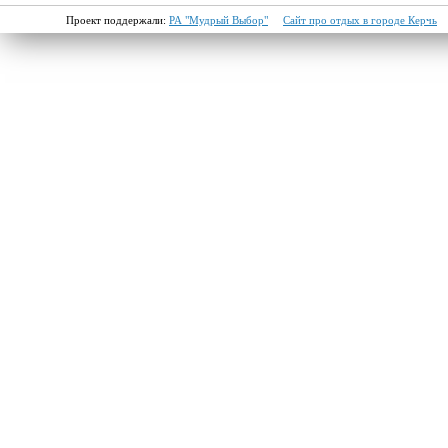
Проект поддержали:
РА "Мудрый Выбор"
Сайт про отдых в городе Керчь