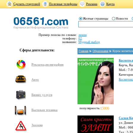
Сделать стартовой
Полезные телефоны
Реклама
Карта
Желтые страницы
Новости
Пример поиска по словам:
ленин
телефону:
02
названию:
Мудрый выбор
Сферы деятельности:
Главная
Образование
Курсы косметол
Косметол
Реклама,полиграфия
Керчь, Ка
Моб.: 7-
Категори
Косметик
Авто
Бизнес услуги
популярность:
15006
Бытовая техника
Салон Кр
ул. Дими
Зоомир
Моб.: 06
Тел.: 2-3