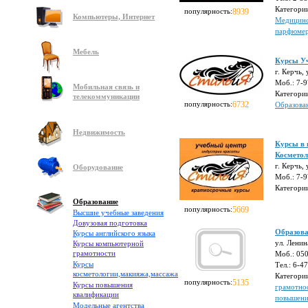
Категори
популярность:
8939
Компьютеры, Интернет
Медицинс
парфюме
Мебель
Курсы У
г. Керчь,
Моб.: 7-
Мобильная связь и
Категори
телекоммуникации
популярность:
6732
Образова
Недвижимость
Курсы в 
Косметол
г. Керчь,
Оборудование
Моб.: 7-
Категори
Образование
популярность:
5669
Высшие учебные заведения
Довузовая подготовка
Образова
Курсы английского языка
ул. Ленин
Курсы компьютерной
грамотности
Моб.: 05
Курсы
Тел.: 6-4
косметологии,макияжа,массажа
Категори
популярность:
5135
Курсы повышения
грамотно
квалификации
повышени
Модельные агентства