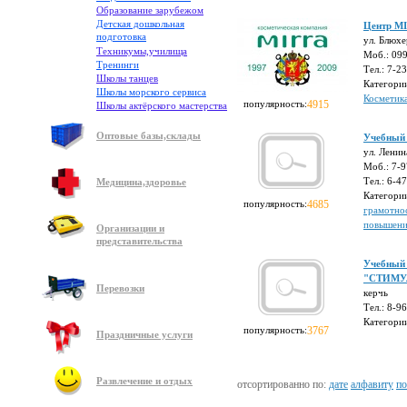
Образование зарубежом
Детская дошкольная
Центр M
подготовка
ул. Блюхе
Техникумы,училища
Моб.: 09
Тренинги
Тел.: 7-2
Школы танцев
Категори
Школы морского сервиса
Косметик
популярность:
4915
Школы актёрского мастерства
Оптовые базы,склады
Учебный 
ул. Ленин
Моб.: 7-
Тел.: 6-4
Медицина,здоровье
Категори
популярность:
4685
грамотно
повышени
Организации и
представительства
Учебный 
"СТИМУ
Перевозки
керчь
Тел.: 8-9
Категори
популярность:
3767
Праздничные услуги
Развлечение и отдых
отсортированно по:
дате
алфавиту
по