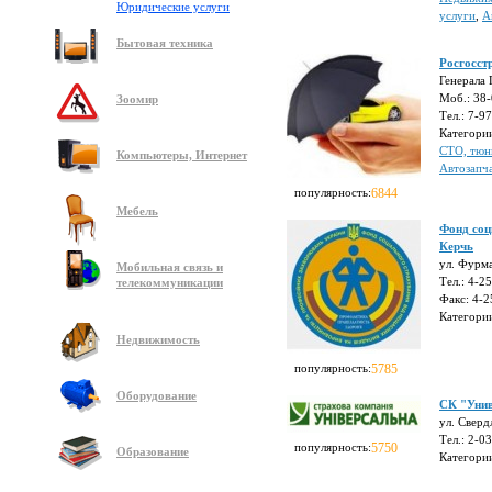
Юридические услуги
услуги
,
А
Бытовая техника
Росгосст
Генерала 
Моб.: 38
Зоомир
Тел.: 7-9
Категори
СТО, тюн
Компьютеры, Интернет
Автозапч
популярность:
6844
Мебель
Фонд соц
Керчь
ул. Фурма
Мобильная связь и
Тел.: 4-2
телекоммуникации
Факс: 4-2
Категори
Недвижимость
популярность:
5785
Оборудование
СК "Унив
ул. Свердл
Тел.: 2-0
популярность:
5750
Образование
Категори