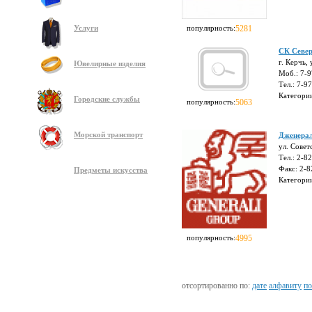
Услуги
популярность:
5281
СК Север
г. Керчь,
Ювелирные изделия
Моб.: 7-
Тел.: 7-9
Категори
Городские службы
популярность:
5063
Морской транспорт
Дженерал
ул. Совет
Тел.: 2-8
Факс: 2-8
Предметы искусства
Категори
популярность:
4995
отсортированно по:
дате
алфавиту
по