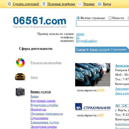
Сделать стартовой
Полезные телефоны
Реклама
Карта
Желтые страницы
Новости
Пример поиска по словам:
ленин
телефону:
02
названию:
Мудрый выбор
Сферы деятельности:
Главная
Бизнес услуги
Страхование
Реклама,полиграфия
Автосал
Генерала 
Моб.: 38
Авто
Тел.: 7-9
Категори
Автоэвак
популярность:
9459
Бизнес услуги
Авто в кр
Банки
Кредитные союзы
Курьерские службы
АО "СК"
Нотариусы
г. Керчь,
Охранная деятельность
Тел.: 9-2
популярность:
6987
Страхование
Категори
Таможенные услуги
комплекс
Экспертная оценка
Недвижим