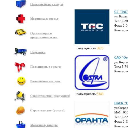
Оптовые базы,склады
СГ "ТАС
ул. Карла
Медицина,здоровье
Тел.: 2-3
Факс: 2-0
Категори
Организации и
представительства
популярность:
5675
Перевозки
САО "Ос
ул. Киров
Праздничные услуги
Тел.: 5-7
Категори
Развлечение и отдых
популярность:
5348
Строительство (продукция)
НАСК "О
ул.Свердл
Строительство (услуги)
Моб.: 05
Тел.: 2-8
Факс: 2-8
Магазины, товары
Категори