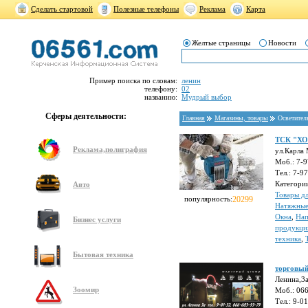
Сделать стартовой
Полезные телефоны
Реклама
Карта
Желтые страницы
Новости
Пример поиска по словам:
ленин
телефону:
02
названию:
Мудрый выбор
Сферы деятельности:
Главная
Магазины, товары
Осветите
ТСК "Х
Реклама,полиграфия
ул.Карла 
Моб.: 7-
Тел.: 7-9
Категори
Авто
Товары д
популярность:
20299
Натяжные
Окна
,
Нап
Бизнес услуги
продукци
техника
,
Бытовая техника
торговый
Ленина,3
Зоомир
Моб.: 06
Тел.: 9-0