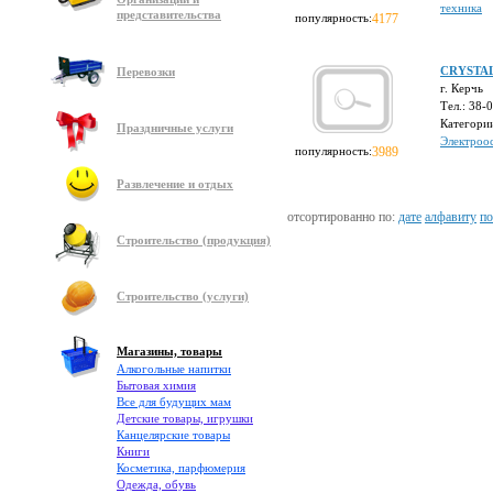
техника
представительства
популярность:
4177
CRYSTAL 
Перевозки
г. Керчь
Тел.: 38-
Категори
Праздничные услуги
Электроос
популярность:
3989
Развлечение и отдых
отсортированно по:
дате
алфавиту
по
Строительство (продукция)
Строительство (услуги)
Магазины, товары
Алкогольные напитки
Бытовая химия
Все для будущих мам
Детские товары, игрушки
Канцелярские товары
Книги
Косметика, парфюмерия
Одежда, обувь