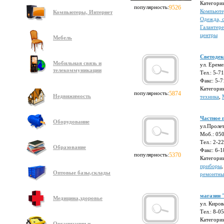
Категори
популярность:
9526
Компьют
Компьютеры, Интернет
Одежда, 
Галантере
центры
Мебель
Светодек
Мобильная связь и
ул. Ереме
телекоммуникации
Тел.: 5-7
Факс: 5-7
Категори
популярность:
5874
Недвижимость
техника
,
Частное 
Оборудование
ул.Пролет
Моб.: 05
Тел.: 2-2
Образование
Факс: 6-1
популярность:
5370
Категори
приборы
Оптовые базы,склады
ремонтны
магазин 
Медицина,здоровье
ул. Киров
Тел.: 8-0
Категори
Организации и