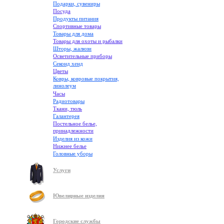
Подарки, сувениры
Посуда
Продукты питания
Спортивные товары
Товары для дома
Товары для охоты и рыбалки
Шторы, жалюзи
Осветительные приборы
Секонд хенд
Цветы
Ковры, ковровые покрытия,
линолеум
Часы
Радиотовары
Ткани, тюль
Галантерея
Постельное белье,
принадлежности
Изделия из кожи
Нижнее белье
Головные уборы
Услуги
Ювелирные изделия
Городские службы