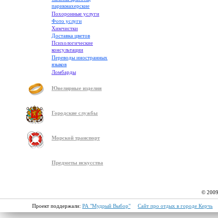
парикмахерские
Похоронные услуги
Фото услуги
Химчистки
Доставка цветов
Психологические
консультации
Переводы иностранных
языков
Ломбарды
Ювелирные изделия
Городские службы
Морской транспорт
Предметы искусства
© 2009
Проект поддержали:
РА "Мудрый Выбор"
Сайт про отдых в городе Керчь