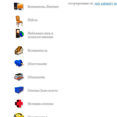
отсортированно по:
дате
алфавиту
по
Компьютеры, Интернет
Мебель
Мобильная связь и
телекоммуникации
Недвижимость
Оборудование
Образование
Оптовые базы,склады
Медицина,здоровье
Организации и