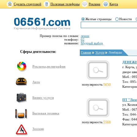
Сделать стартовой
Полезные телефоны
Реклама
Карта
Желтые страницы
Новости
Пример поиска по словам:
ленин
телефону:
02
названию:
Мудрый выбор
Сферы деятельности:
Главная
Услуги
Ломбарды
ДЕНЕЖ
Реклама,полиграфия
г. Керчь,
дворе шв
Моб.: 09
Тел.: 095
Авто
популярность:
5650
Категори
Бизнес услуги
ПТ "Ломб
ул. Козлов
Моб.: 06
Бытовая техника
Тел.: 044
Факс: 04
популярность:
5568
Категори
Зоомир