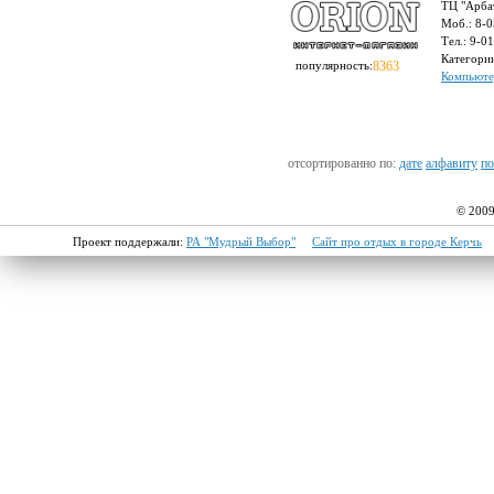
ТЦ "Арбат
Моб.: 8-0
Тел.: 9-0
Категори
популярность:
8363
Компьюте
отсортированно по:
дате
алфавиту
по
© 2009
Проект поддержали:
РА "Мудрый Выбор"
Сайт про отдых в городе Керчь