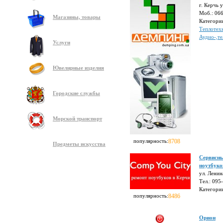
г. Керчь 
Моб.: 066
Магазины, товары
Категори
Теплотех
Аудио-,те
Услуги
Ювелирные изделия
Городские службы
Морской транспорт
популярность:
8708
Предметы искусства
Сервисны
ноутбуко
ул. Ленин
Тел.: 095
Категори
популярность:
8486
Орион