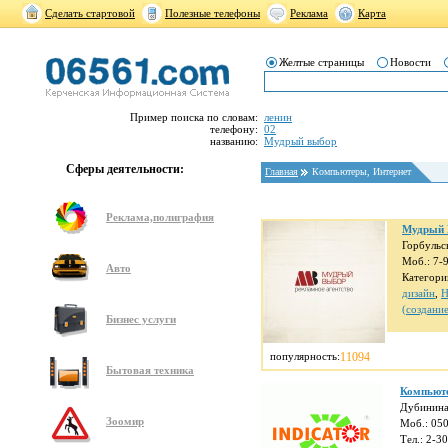
Сделать стартовой
Полезные телефоны
Реклама
Карта
Желтые страницы
Новости
Пример поиска по словам:
ленин
телефону:
02
названию:
Мудрый выбор
Сферы деятельности:
Главная
Компьютеры, Интернет
Реклама,полиграфия
Мудрый
Горбульс
Моб.: 7-
Авто
Категори
дизайн
,
Н
(создание
Бизнес услуги
популярность:
11094
Бытовая техника
Компьюте
Дубинина
Зоомир
Моб.: 05
Тел.: 2-3