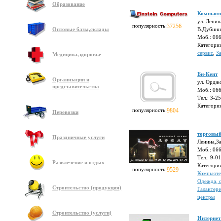
Образование
Компьюте
ул. Ленин
популярность:
37256
Оптовые базы,склады
В.Дубини
Моб.: 06
Категори
сервис
,
З
Медицина,здоровье
Би-Кент
Организации и
ул. Ордж
представительства
Моб.: 06
Тел.: 3-2
Категори
популярность:
9804
Перевозки
торговый
Праздничные услуги
Ленина,3
Моб.: 06
Тел.: 9-0
Развлечение и отдых
Категори
популярность:
9529
Компьют
Одежда, 
Строительство (продукция)
Галантере
центры
Строительство (услуги)
Интернет