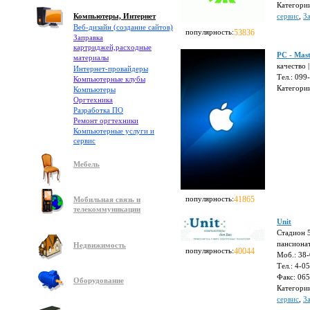
Категори
Компьютеры, Интернет
сервис
,
З
Веб-дизайн (создание сайтов)
популярность:
53836
Заправка
картриджей,расходные
PC - Mas
материалы
качество 
Интернет-провайдеры
Тел.: 099
Компьютерные клубы
Категори
Компьютеры
Оргтехника
Разработка ПО
Ремонт оргтехники
Компьютерные услуги и
сервис
Мебель
популярность:
41865
Мобильная связь и
телекоммуникации
Unit
Стадион 5
пансионат
Недвижимость
популярность:
40044
Моб.: 38
Тел.: 4-0
Факс: 06
Оборудование
Категори
сервис
,
З