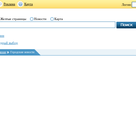
Реклама
Карта
Логин:
Желтые страницы
Новости
Карта
нин
дрый выбор
авная
Городские новости