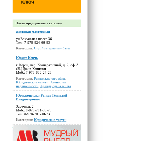
Новые предприятия в каталоге
жестяная мастерская
ул.Вокзальная шоссе 36
Тел.: 7-978-824-66-83
Категории:
Стройматериалы - базы
Юрист-Керчь
г. Керчь, пер. Кооперативный, д. 2, оф. 3
(БЦ Гранд Капитал)
Моб.: 7-978-836-27-28
Категории:
Реклама,полиграфия
,
Юридические услуги
,
Агентства
недвижимости
,
Аренда,сдача жилья
Юрисконсульт Рыков Геннадий
Владимирович
Заречная, 2
Моб.: 8-978-701-30-73
Тел.: 8-978-701-30-73
Категории:
Юридические услуги