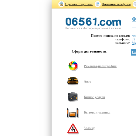
Сделать стартовой
Полезные телефоны
Пример поиска по словам:
ле
телефону:
02
названию:
Му
Сферы деятельности:
Гл
Реклама,полиграфия
Авто
Бизнес услуги
Бытовая техника
Зоомир