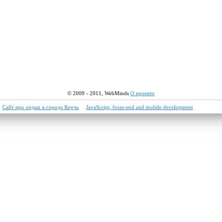
© 2009 - 2011,
WebMinds
О проекте
Сайт про отдых в городе Керчь
JavaScript, front-end and mobile development